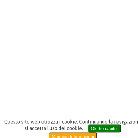
0836/812008
PEC ISTITUZIONALE:
Clicca per inviare una PEC
© 2026 Casamassella - Borgo delle tessitrici. Sviluppato da
ErisCom
. Web designer:
Rebel
.
Login
Questo sito web utilizza i cookie. Continuando la navigazion
si accetta l'uso dei cookie.
Ok, ho capito.
Maggiori Informazioni