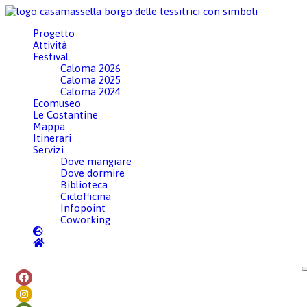
PAESI VICINI
Progetto
Attività
Festival
Caloma 2026
Caloma 2025
Caloma 2024
Ecomuseo
ITINERARIO DEI PAESI VICINI
Le Costantine
Mappa
Itinerari
ITINERARI
Servizi
Dove mangiare
Dove dormire
Un percorso lento che
Biblioteca
Ciclofficina
collega il borgo di
Infopoint
Coworking
Casamassella a quello
di Uggiano la Chiesa,