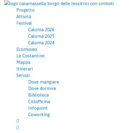
Progetto
Attività
Festival
Caloma 2026
Un itinerario affas
Caloma 2025
Caloma 2024
giardini megalitici
Ecomuseo
Le Costantine
testimonianze di ci
Mappa
Itinerari
immerse nel paes
Servizi
Dove mangiare
mediterraneo.
Dove dormire
Biblioteca
Ciclofficina
VEDI ITINERARIO
Infopoint
Coworking